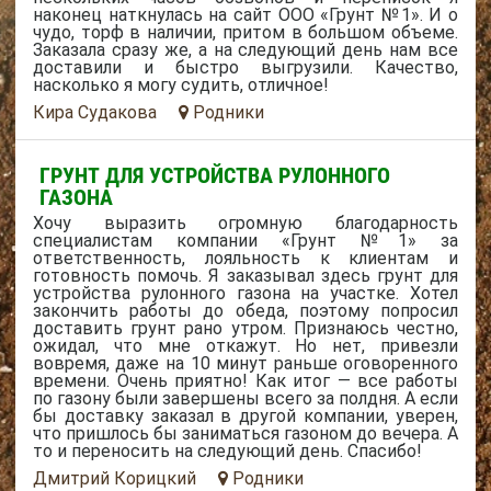
наконец наткнулась на сайт ООО «Грунт №1». И о
чудо, торф в наличии, притом в большом объеме.
Заказала сразу же, а на следующий день нам все
доставили и быстро выгрузили. Качество,
насколько я могу судить, отличное!
Кира Судакова
Родники
ГРУНТ ДЛЯ УСТРОЙСТВА РУЛОННОГО
ГАЗОНА
Хочу выразить огромную благодарность
специалистам компании «Грунт №1» за
ответственность, лояльность к клиентам и
готовность помочь. Я заказывал здесь грунт для
устройства рулонного газона на участке. Хотел
закончить работы до обеда, поэтому попросил
доставить грунт рано утром. Признаюсь честно,
ожидал, что мне откажут. Но нет, привезли
вовремя, даже на 10 минут раньше оговоренного
времени. Очень приятно! Как итог — все работы
по газону были завершены всего за полдня. А если
бы доставку заказал в другой компании, уверен,
что пришлось бы заниматься газоном до вечера. А
то и переносить на следующий день. Спасибо!
Дмитрий Корицкий
Родники