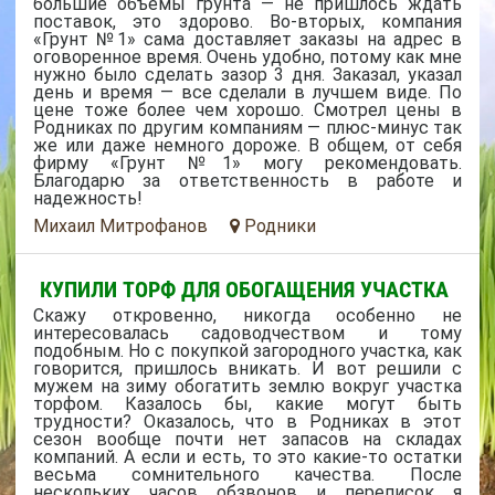
большие объемы грунта — не пришлось ждать
поставок, это здорово. Во-вторых, компания
«Грунт №1» сама доставляет заказы на адрес в
оговоренное время. Очень удобно, потому как мне
нужно было сделать зазор 3 дня. Заказал, указал
день и время — все сделали в лучшем виде. По
цене тоже более чем хорошо. Смотрел цены в
Родниках по другим компаниям — плюс-минус так
же или даже немного дороже. В общем, от себя
фирму «Грунт №1» могу рекомендовать.
Благодарю за ответственность в работе и
надежность!
Михаил Митрофанов
Родники
КУПИЛИ ТОРФ ДЛЯ ОБОГАЩЕНИЯ УЧАСТКА
Скажу откровенно, никогда особенно не
интересовалась садоводчеством и тому
подобным. Но с покупкой загородного участка, как
говорится, пришлось вникать. И вот решили с
мужем на зиму обогатить землю вокруг участка
торфом. Казалось бы, какие могут быть
трудности? Оказалось, что в Родниках в этот
сезон вообще почти нет запасов на складах
компаний. А если и есть, то это какие-то остатки
весьма сомнительного качества. После
нескольких часов обзвонов и переписок я