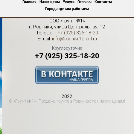
Главная
Наши цены
Услуги
Отзывы
Контакты
Города где мы работаем
ООО «Грунт №1»
г.
Родники
,
улица Центральная, 12
Телефон:
+7 (925) 325-18-20
E-mail:
info@rodniki.1grunt.ru
Круглосуточно
+7 (925) 325-18-20
2022
© «Грунт №1» - Продажа грунта в Родниках по низким ценам!