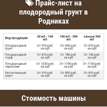
Прайс-лист на
плодородный грунт в
Родниках
20 м3 - 100
100 м3 - 300
свыше 300
Вид продукции
м3
м3
м3
Плодородный
От 910 руб.
От 850 руб.
От 810 руб.
грунт
за куб
за куб
за куб
Плодородный
От 810 руб.
От 780 руб.
От 740 руб.
торф
за куб
за куб
за куб
Плодородный
От 1250 руб.
От 1190 руб.
От 1150 руб.
чернозем
за куб
за куб
за куб
Растительный
От 910 руб.
От 850 руб.
От 810 руб.
грунт
за куб
за куб
за куб
Стоимость машины