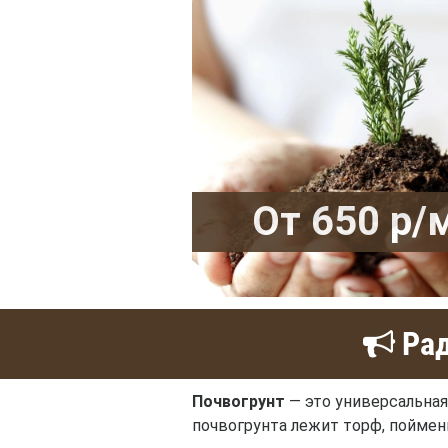
От 650 р/
Рад
Почвогрунт
— это универсальная
почвогрунта лежит торф, пойменн